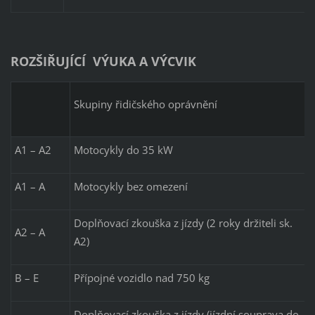
ROZŠIŘUJÍCÍ VÝUKA A VÝCVIK
Skupiny řidičského oprávnění
A1 – A2
Motocykly do 35 kW
A1 – A
Motocykly bez omezení
Doplňovací zkouška z jízdy (2 roky držiteli sk.
A2 – A
A2)
B – E
Přípojné vozidlo nad 750 kg
Doplňovací zkouška z jízdy (jízdní souprava do