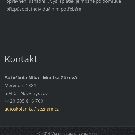
oprávnění usnadnili. Výši splátek je možné po domluvě
přizpůsobit individuálním potřebám.
Kontakt
Autoškola Nika - Monika Zůrová
Merendní 1881
504 01 Nový Bydžov
+420 605 816 700
autoskol
anika@se
znam.cz
© 2014 Všechna práva vyhrazena.