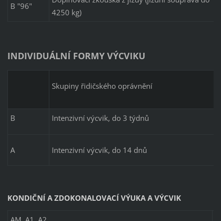
B "96"
4250 kg)
INDIVIDUÁLNÍ FORMY VÝCVIKU
Skupiny řidičského oprávnění
B
Intenzivní výcvik, do 3 týdnů
A
Intenzivní výcvik, do 14 dnů
KONDIČNÍ A ZDOKONALOVACÍ VÝUKA A VÝCVIK
AM, A1, A2
4