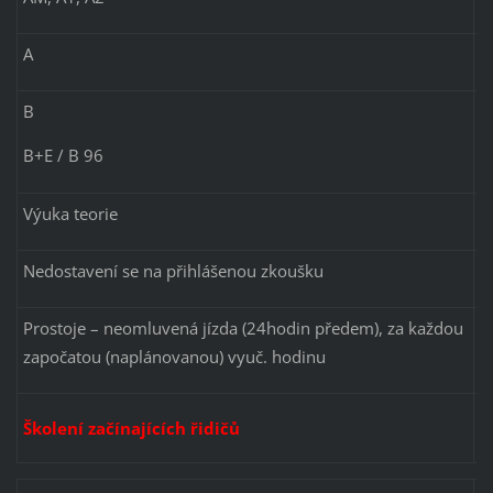
A
4
B
4
B+E / B 96
4
Výuka teorie
4
Nedostavení se na přihlášenou zkoušku
Prostoje – neomluvená jízda (24hodin předem), za každou
započatou (naplánovanou) vyuč. hodinu
Školení začínajících řidičů
5